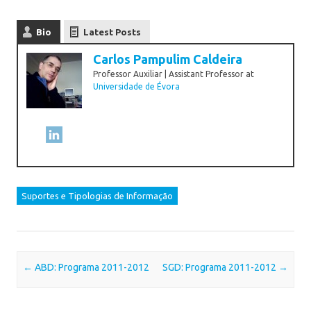
Bio
Latest Posts
Carlos Pampulim Caldeira
Professor Auxiliar | Assistant Professor
at
Universidade de Évora
Suportes e Tipologias de Informação
Post navigation
←
ABD: Programa 2011-2012
SGD: Programa 2011-2012
→