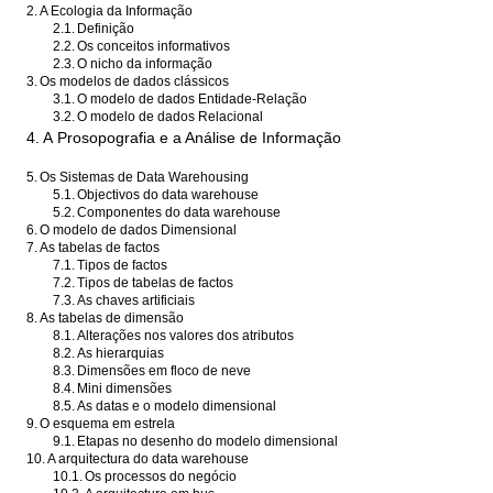
2.
A Ecologia da Informação
2.1.
Definição
2.2.
Os conceitos informativos
2.3.
O nicho da informação
3.
Os modelos de dados clássicos
3.1.
O modelo de dados Entidade-Relação
3.2.
O modelo de dados Relacional
4. A Prosopografia e a Análise de Informação
5.
Os Sistemas de Data Warehousing
5.1.
Objectivos do data warehouse
5.2.
Componentes do data warehouse
6.
O modelo de dados Dimensional
7.
As tabelas de factos
7.1.
Tipos de factos
7.2.
Tipos de tabelas de factos
7.3.
As chaves artificiais
8.
As tabelas de dimensão
8.1.
Alterações nos valores dos atributos
8.2.
As hierarquias
8.3.
Dimensões em floco de neve
8.4.
Mini dimensões
8.5.
As datas e o modelo dimensional
9.
O esquema em estrela
9.1.
Etapas no desenho do modelo dimensional
10.
A arquitectura do data warehouse
10.1.
Os processos do negócio