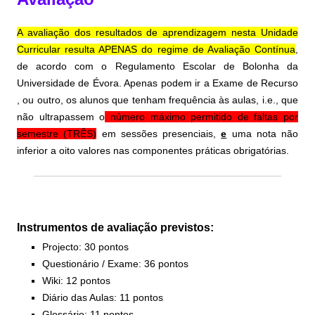
A avaliação dos resultados de aprendizagem nesta Unidade
Curricular resulta APENAS do regime de Avaliação Contínua
,
de acordo com o Regulamento Escolar de Bolonha da
Universidade de Évora. Apenas podem ir a Exame de Recurso
, ou outro, os alunos que tenham frequência às aulas, i.e., que
não ultrapassem o
número máximo permitido de faltas por
semestre (TRÊS)
em sessões presenciais
,
e
uma nota não
inferior a oito valores nas componentes práticas obrigatórias.
Instrumentos de avaliação previstos:
Projecto: 30 pontos
Questionário / Exame: 36 pontos
Wiki: 12 pontos
Diário das Aulas: 11 pontos
Glossário: 11 pontos