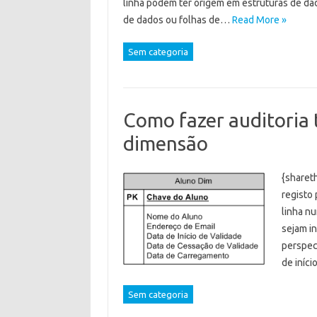
linha podem ter origem em estruturas de dad
de dados ou folhas de…
Read More »
Sem categoria
Como fazer auditoria 
dimensão
{sharet
registo 
linha n
sejam in
perspec
de iníci
Sem categoria