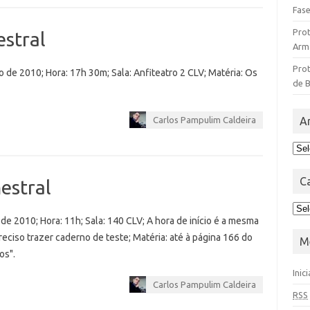
Fase
Pro
estral
Arm
Prot
 de 2010; Hora: 17h 30m; Sala: Anfiteatro 2 CLV; Matéria: Os
de 
A
Carlos Pampulim Caldeira
C
estral
de 2010; Hora: 11h; Sala: 140 CLV; A hora de início é a mesma
reciso trazer caderno de teste; Matéria: até à página 166 do
M
los".
Inic
Carlos Pampulim Caldeira
RSS