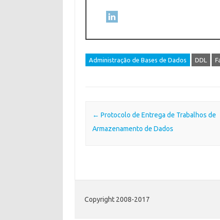
Administração de Bases de Dados
DDL
F
Post navigation
←
Protocolo de Entrega de Trabalhos de
Armazenamento de Dados
Copyright 2008-2017