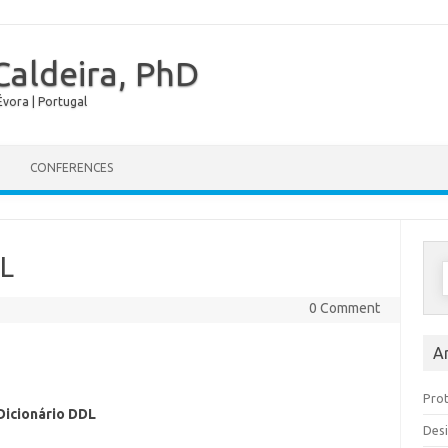
Caldeira, PhD
vora | Portugal
Skip to content
CONFERENCES
DL
0 Comment
A
Prot
 Dicionário DDL
Desi