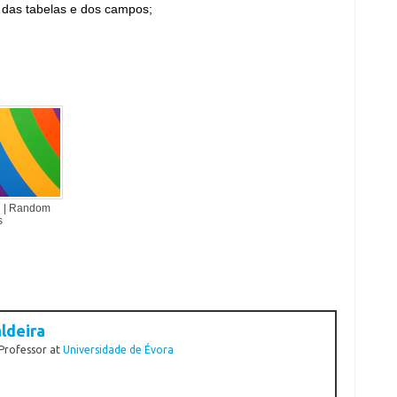
das tabelas e dos campo
s;
e | Random
s
ldeira
 Professor
at
Universidade de Évora