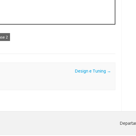
ase 2
Design e Tuning
→
Departam