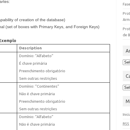
artes:
Fase
Pro
Arm
pability of creation of the database)
l (set of boxes with Primary Keys, and Foreign Keys)
Prot
de 
 Exemplo
Description
A
Domínio: “Alfabeto”
É chave primária
Preenchimento obrigatório
C
Sem outras restrições
Domínio: “Continentes”
Não é chave primária
M
Preenchimento obrigatório
Sem outras restrições
Inic
Domínio: “Alfabeto”
RSS
Não é chave primária