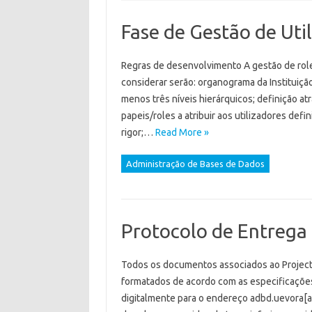
Fase de Gestão de Uti
Regras de desenvolvimento A gestão de role
considerar serão: organograma da Instituiçã
menos três níveis hierárquicos; definição a
papeis/roles a atribuir aos utilizadores defi
rigor;…
Read More »
Administração de Bases de Dados
Protocolo de Entrega
Todos os documentos associados ao Project
formatados de acordo com as especificações
digitalmente para o endereço adbd.uevora[a