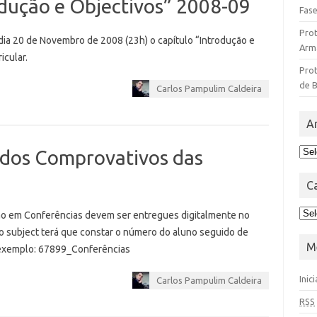
odução e Objectivos” 2008-09
Fase
Pro
dia 20 de Novembro de 2008 (23h) o capítulo “Introdução e
Arm
icular.
Prot
de 
Carlos Pampulim Caldeira
A
 dos Comprovativos das
C
ção em Conferências devem ser entregues digitalmente no
 subject terá que constar o número do aluno seguido de
M
r exemplo: 67899_Conferências
Inic
Carlos Pampulim Caldeira
RSS