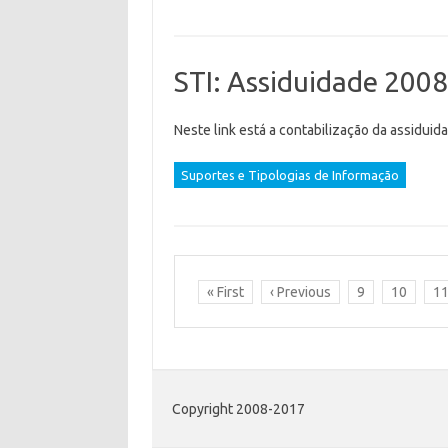
STI: Assiduidade 200
Neste link está a contabilização da assiduid
Suportes e Tipologias de Informação
« First
‹ Previous
9
10
1
Copyright 2008-2017