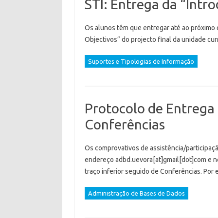
STI: Entrega da “Intr
Os alunos têm que entregar até ao próximo 
Objectivos” do projecto final da unidade curr
Suportes e Tipologias de Informação
Protocolo de Entrega
Conferências
Os comprovativos de assistência/participa
endereço adbd.uevora[at]gmail[dot]com e no
traço inferior seguido de Conferências. Po
Administração de Bases de Dados