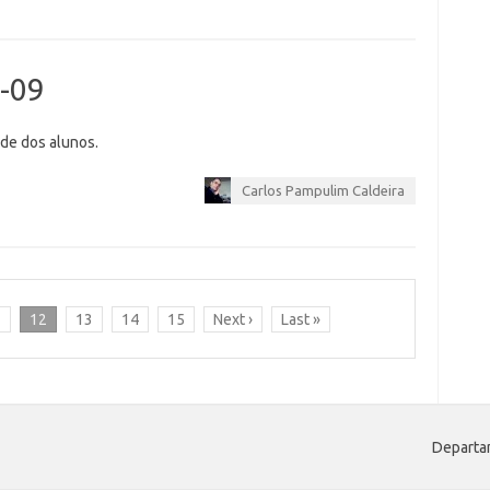
8-09
ade dos alunos.
Carlos Pampulim Caldeira
1
12
13
14
15
Next ›
Last »
Departam