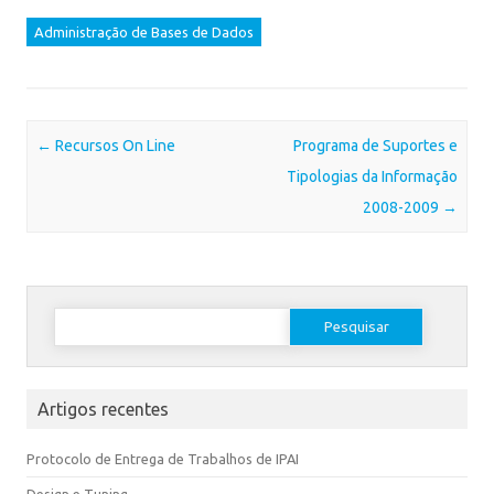
Administração de Bases de Dados
Post navigation
←
Recursos On Line
Programa de Suportes e
Tipologias da Informação
2008-2009
→
Artigos recentes
Protocolo de Entrega de Trabalhos de IPAI