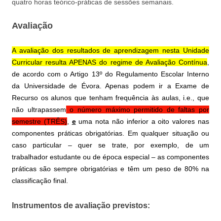
quatro horas teórico-práticas de sessões semanais.
Avaliação
A avaliação dos resultados de aprendizagem nesta Unidade
Curricular resulta APENAS do regime de Avaliação Contínua
,
de acordo com o Artigo 13º do Regulamento Escolar Interno
da Universidade de Évora. Apenas podem ir a Exame de
Recurso os alunos que tenham frequência às aulas, i.e., que
não ultrapassem
o número máximo permitido de faltas por
semestre (TRÊS)
,
e
uma nota não inferior a oito valores nas
componentes práticas obrigatórias. Em qualquer situação ou
caso particular – quer se trate, por exemplo, de um
trabalhador estudante ou de época especial – as componentes
práticas são sempre obrigatórias e têm um peso de 80% na
classificação final.
Instrumentos de avaliação previstos: