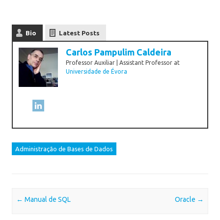
Bio
Latest Posts
Carlos Pampulim Caldeira
Professor Auxiliar | Assistant Professor
at
Universidade de Évora
Administração de Bases de Dados
Post navigation
←
Manual de SQL
Oracle
→