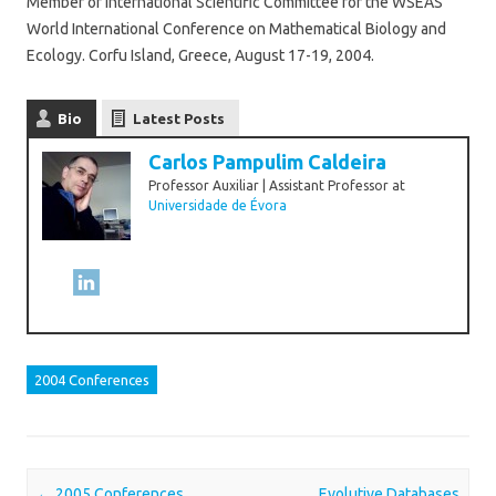
Member of International Scientific Committee for the WSEAS
World International Conference on Mathematical Biology and
Ecology. Corfu Island, Greece, August 17-19, 2004.
Bio
Latest Posts
Carlos Pampulim Caldeira
Professor Auxiliar | Assistant Professor
at
Universidade de Évora
2004 Conferences
Post navigation
←
2005 Conferences
Evolutive Databases