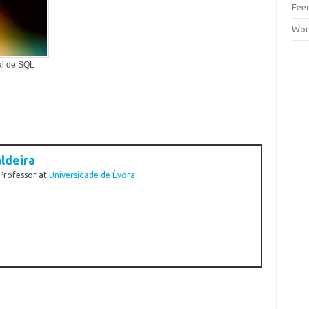
Fee
Wor
l de SQL
ldeira
 Professor
at
Universidade de Évora