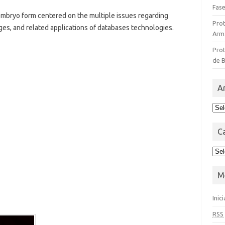
Fase
 embryo form centered on the multiple issues regarding
Pro
, and related applications of databases technologies.
Arm
Prot
de 
A
C
M
Inic
RSS