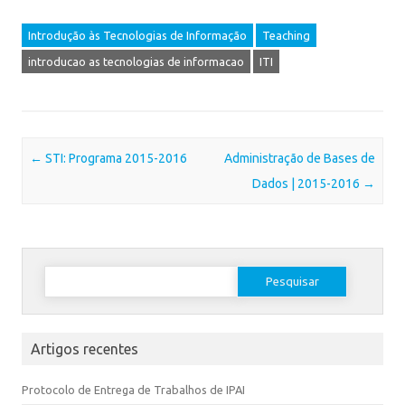
Introdução às Tecnologias de Informação
Teaching
introducao as tecnologias de informacao
ITI
Post navigation
←
STI: Programa 2015-2016
Administração de Bases de
Dados | 2015-2016
→
Artigos recentes
Protocolo de Entrega de Trabalhos de IPAI