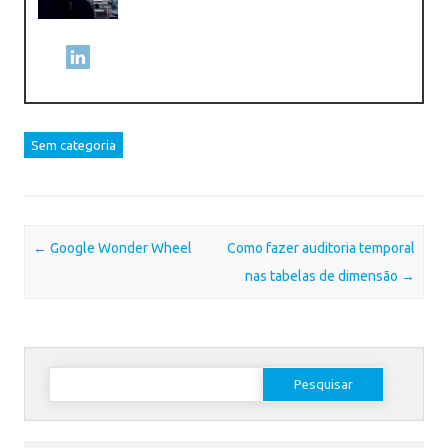
Sem categoria
Post navigation
←
Google Wonder Wheel
Como fazer auditoria temporal
nas tabelas de dimensão
→