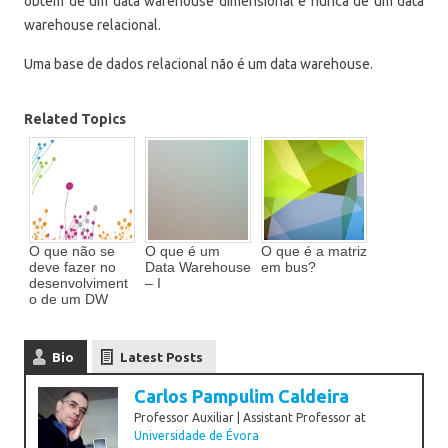
obtém de um data warehouse dimensional e nunca de um data
warehouse relacional.
Uma base de dados relacional não é um data warehouse.
Related Topics
O que não se
O que é um
O que é a matriz
deve fazer no
Data Warehouse
em bus?
desenvolviment
– I
o de um DW
Bio
Latest Posts
Carlos Pampulim Caldeira
Professor Auxiliar | Assistant Professor
at
Universidade de Évora