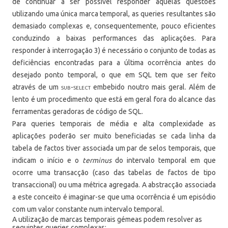
de continuar a ser possível responder aquelas questões
utilizando uma única marca temporal, as queries resultantes são
demasiado complexas e, consequentemente, pouco eficientes
conduzindo a baixas performances das aplicações. Para
responder à interrogação 3) é necessário o conjunto de todas as
deficiências encontradas para a última ocorrência antes do
desejado ponto temporal, o que em SQL tem que ser feito
através de um
sub-select
embebido noutro mais geral. Além de
lento é um procedimento que está em geral fora do alcance das
ferramentas geradoras de código de SQL.
Para queries temporais de média e alta complexidade as
aplicações poderão ser muito beneficiadas se cada linha da
tabela de factos tiver associada um par de selos temporais, que
indicam o início e o
terminus
do intervalo temporal em que
ocorre uma transacção (caso das tabelas de factos de tipo
transaccional) ou uma métrica agregada. A abstracção associada
a este conceito é imaginar-se que uma ocorrência é um episódio
com um valor constante num intervalo temporal.
A utilização de marcas temporais gémeas podem resolver as
seguintes queries complexas: